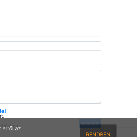
ési
t.
KÜLDÉS
üldéshez.
erről az
RENDBEN