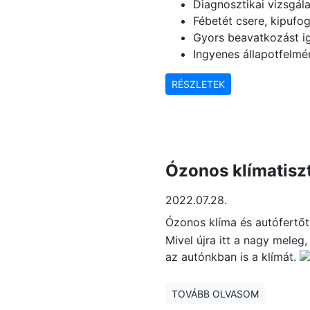
Diagnosztikai vizsgála
Fébetét csere, kipufog
Gyors beavatkozást ig
Ingyenes állapotfelmé
RÉSZLETEK
Ózonos klímatiszt
2022.07.28.
Ózonos klíma és autófertőtl
Mivel újra itt a nagy meleg
az autónkban is a klímát.
TOVÁBB OLVASOM