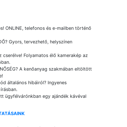
s! ONLINE, telefonos és e-mailben történő
Ő? Gyors, tervezhető, helyszínen
sz cserélve! Folyamatos élő kamerakép az
óban.
INŐSÉG? A kenőanyag szakmában eltöltött
e!
tód általános hibáiról? Ingyenes
 írásban.
ott ügyfélvárónkban egy ajándék kávéval
TATÁSAINK