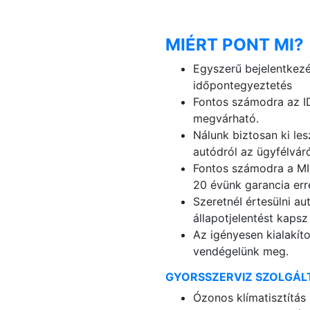
MIÉRT PONT MI?
Egyszerű bejelentkezé
időpontegyeztetés
Fontos számodra az ID
megvárható.
Nálunk biztosan ki le
autódról az ügyfélvár
Fontos számodra a M
20 évünk garancia err
SzeretnéI értesülni au
állapotjelentést kapsz
Az igényesen kialakít
vendégelünk meg.
GYORSSZERVIZ SZOLGÁL
Ózonos klímatisztítás