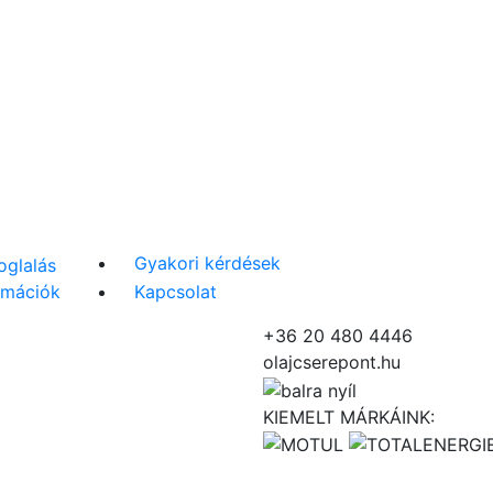
Gyakori kérdések
oglalás
ormációk
Kapcsolat
+36 20 480 4446
olajcserepont.hu
KIEMELT MÁRKÁINK: