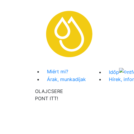
Miért mi?
Időp
ntf
Árak, munkadíjak
Hírek, inf
OLAJCSERE
PONT
ITT!