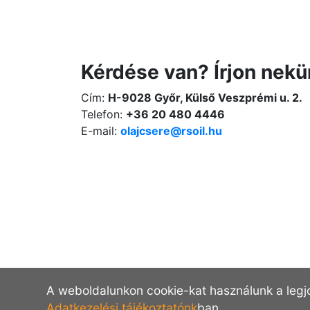
Kérdése van? Írjon nekü
Cím:
H-9028 Győr, Külső Veszprémi u. 2.
Telefon:
+36 20 480 4446
E-mail:
olajcsere@rsoil.hu
A weboldalunkon cookie-kat használunk a legj
Adatkezelési tájékoztatónk
ban.