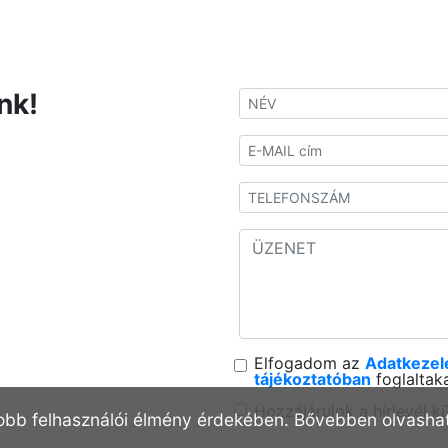
nk!
Elfogadom az
Adatkezel
tájékoztatóban
foglaltaka
Hozzájárulok a hírlevél k
obb felhasználói élmény érdekében. Bővebben olvashat 