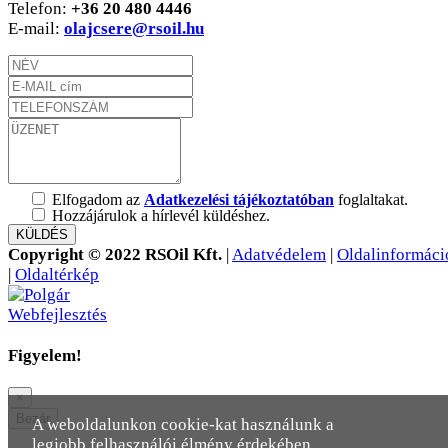
Telefon:
+36 20 480 4446
E-mail:
olajcsere@rsoil.hu
Elfogadom az
Adatkezelési tájékoztatóban
foglaltakat.
Hozzájárulok a hírlevél küldéshez.
KÜLDÉS
Copyright © 2022 RSOil Kft.
|
Adatvédelem
|
Oldalinformáci
|
Oldaltérkép
Figyelem!
×
Bezár
A weboldalunkon cookie-kat használunk a
legjobb felhasználói élmény érdekében.