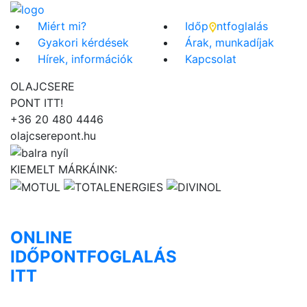
Miért mi?
Időp
ntfoglalás
Gyakori kérdések
Árak, munkadíjak
Hírek, információk
Kapcsolat
OLAJCSERE
PONT
ITT!
+36 20 480 4446
olajcserepont.hu
KIEMELT MÁRKÁINK:
ONLINE
IDŐPONT
FOGLALÁS
ITT