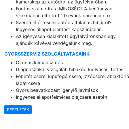
kamerakép az autódról az ügyfélváróban.
Fontos számodra a MINŐSÉG? A kenőanyag
szakmában eltöltött 20 évünk garancia erre!
SzeretnéI értesülni autód általános hibáiról?
Ingyenes állapotjelentést kapsz írásban.
Az igényesen kialakított ügyfélvárónkban egy
ajándék kávéval vendégelünk meg.
GYORSSZERVIZ SZOLGÁLTATÁSAINK
Ózonos klímatisztítás
Diagnosztikai vizsgálat, hibakód kiolvasás, törlés
Fébetét csere, kipufogó csere, Izzócsere, ablaktörl
lapát csere
Gyors beavatkozást igénylő javítások
Ingyenes állapotfelmérés olajcsere esetén
RÉSZLETEK