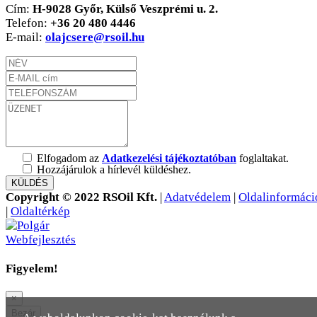
Cím:
H-9028 Győr, Külső Veszprémi u. 2.
Telefon:
+36 20 480 4446
E-mail:
olajcsere@rsoil.hu
Elfogadom az
Adatkezelési tájékoztatóban
foglaltakat.
Hozzájárulok a hírlevél küldéshez.
KÜLDÉS
Copyright © 2022 RSOil Kft.
|
Adatvédelem
|
Oldalinformáci
|
Oldaltérkép
Figyelem!
×
Bezár