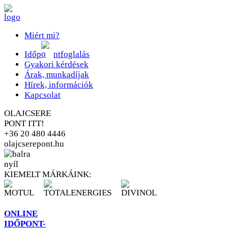
Miért mi?
Időp
ntfoglalás
Gyakori kérdések
Árak, munkadíjak
Hírek, információk
Kapcsolat
OLAJCSERE
PONT
ITT!
+36 20 480 4446
olajcserepont.hu
KIEMELT MÁRKÁINK:
ONLINE
IDŐPONT
-