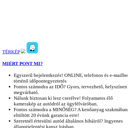
TÉRKÉP
MIÉRT PONT MI?
Egyszerű bejelentkezés! ONLINE, telefonos és e-mailbe
történő időpontegyeztetés
Fontos számodra az IDŐ? Gyors, tervezhető, helyszínen
megvárható.
Nálunk biztosan ki lesz cserélve! Folyamatos élő
kamerakép az autódról az ügyfélváróban.
Fontos számodra a MINŐSÉG? A kenőanyag szakmában
eltöltött 20 évünk garancia erre!
SzeretnéI értesülni autód általános hibáiról? Ingyenes
állapotjelentést kapsz írásban.