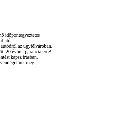
nő időpontegyeztetés
rható.
 autódról az ügyfélváróban.
t 20 évünk garancia erre!
entést kapsz írásban.
l vendégelünk meg.