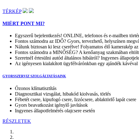
TÉRKÉP
MIÉRT PONT MI?
Egyszerű bejelentkezés! ONLINE, telefonos és e-mailben törté
Fontos számodra az IDŐ? Gyors, tervezhető, helyszínen megvá
Nálunk biztosan ki lesz cserélve! Folyamatos élő kamerakép az
Fontos számodra a MINŐSÉG? A kenőanyag szakmában eltöltöt
SzeretnéI értesülni autód általános hibáiról? Ingyenes állapotjel
Az igényesen kialakított ügyfélvárónkban egy ajándék kávéva
GYORSSZERVIZ SZOLGÁLTATÁSAINK
Ózonos klímatisztítás
Diagnosztikai vizsgálat, hibakód kiolvasás, törlés
Fébetét csere, kipufogó csere, Izzócsere, ablaktörlő lapát csere
Gyors beavatkozást igénylő javítások
Ingyenes állapotfelmérés olajcsere esetén
RÉSZLETEK