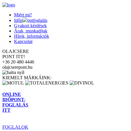
Miért mi?
Időp
ntfoglalás
Gyakori kérdések
Árak, munkadíjak
Hírek, információk
Kapcsolat
OLAJCSERE
PONT
ITT!
+36 20 480 4446
olajcserepont.hu
KIEMELT MÁRKÁINK:
ONLINE
IDŐPONT
-
FOGLALÁS
ITT
FOGLALOK