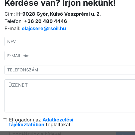
Kérdése van? Írjon nekünk!
Cím:
H-9028 Győr, Külső Veszprémi u. 2.
Telefon:
+36 20 480 4446
E-mail:
olajcsere@rsoil.hu
Elfogadom az
Adatkezelési
tájékoztatóban
foglaltakat.
Hozzájárulok a hírlevél