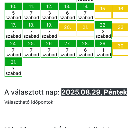
10.
11.
12.
13.
14.
15.
16.
5
7
3
6
7
szabad
szabad
szabad
szabad
szabad
17.
18.
19.
22.
20.
21.
23.
7
7
7
2
szabad
szabad
szabad
szabad
24.
25.
26.
27.
28.
29.
30.
7
7
7
7
6
1
szabad
szabad
szabad
szabad
szabad
szabad
31.
7
szabad
A választott nap:
2025.08.29, Péntek
Választható időpontok: