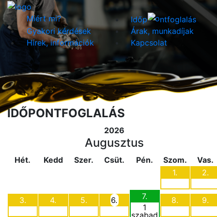
Miért mi?
Időp
ntfoglalás
Gyakori kérdések
Árak, munkadíjak
Hírek, információk
Kapcsolat
IDŐPONTFOGLALÁS
2026
Augusztus
Hét.
Kedd
Szer.
Csüt.
Pén.
Szom.
Vas.
1.
2.
7.
3.
4.
5.
6.
8.
9.
1
szabad